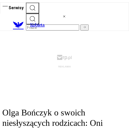
Serwisy
K
obieta
Olga Bończyk o swoich
niesłyszących rodzicach: Oni