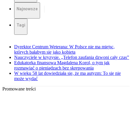
Najnowsze
Tagi
Dyrektor Centrum Weterana: W Polsce nie ma miejsc,
których bałabym się jako kobieta
Nauczyciele w kryzysie. „Telefon zaufania dzwoni cały czas”
Edukatorka finansowa Magdalena Korol, o tym jak
rozmawiać o pieniądzach bez skrępowania
W wieku 58 lat dowiedziała się, że ma autyzm: To się nie
może wydać
Promowane treści