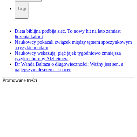
Tagi
Dieta biblijna podbija sieć. To nowy hit na lato zamiast
liczenia kalorii
Naukowcy pokazali związek między tętnem spoczynkowym
a ryzykiem udaru
Naukowcy wskazują: pięć jajek tygodniowo zmniejsza
ryzyko choroby Alzheimera
Dr Wanda Baltaza o długowieczności: Ważny jest sen, a
najlepszym deserem – spacer
Promowane treści