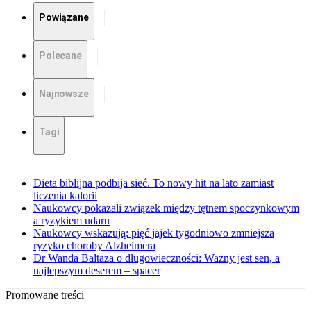
Powiązane
Polecane
Najnowsze
Tagi
Dieta biblijna podbija sieć. To nowy hit na lato zamiast
liczenia kalorii
Naukowcy pokazali związek między tętnem spoczynkowym
a ryzykiem udaru
Naukowcy wskazują: pięć jajek tygodniowo zmniejsza
ryzyko choroby Alzheimera
Dr Wanda Baltaza o długowieczności: Ważny jest sen, a
najlepszym deserem – spacer
Promowane treści