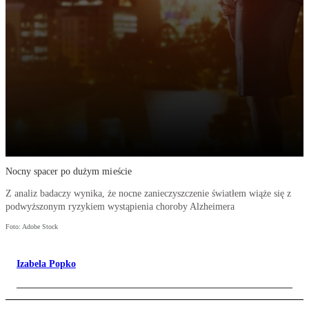
Nocny spacer po dużym mieście
Z analiz badaczy wynika, że nocne zanieczyszczenie światłem wiąże się z
podwyższonym ryzykiem wystąpienia choroby Alzheimera
Foto: Adobe Stock
Izabela Popko