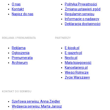
O nas
Polityka Prywatności
Kontakt
Zmiana ustawień zgód
Napisz do nas
Regulamin serwisu
Informacje o nadawcy
Deklaracja dostępności
REKLAMA I PRENUMERATA
PARTNERZY
Reklama
E-kiosk.pl
Ogłoszenia
E-gazety.pl
Prenumerata
Nexto.pl
Archiwum
Mała księgowość
Kancelarierp.pl
Wieści Rolnicze
Życie Warszawy
KONTAKT DO SERWISU
Szefowa serwisu: Anna Zejdler
Wydawca serwisu: Marta Jarosz