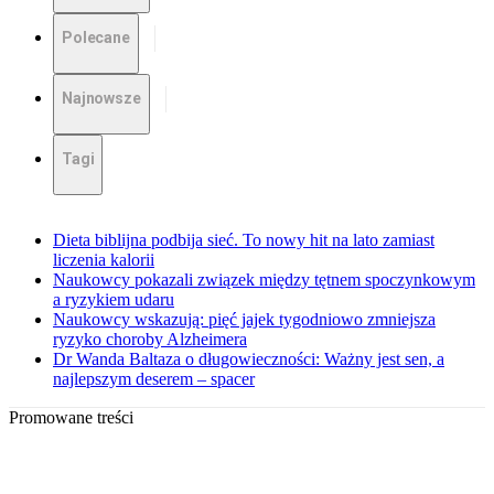
Polecane
Najnowsze
Tagi
Dieta biblijna podbija sieć. To nowy hit na lato zamiast
liczenia kalorii
Naukowcy pokazali związek między tętnem spoczynkowym
a ryzykiem udaru
Naukowcy wskazują: pięć jajek tygodniowo zmniejsza
ryzyko choroby Alzheimera
Dr Wanda Baltaza o długowieczności: Ważny jest sen, a
najlepszym deserem – spacer
Promowane treści