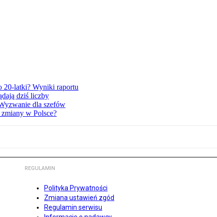
o 20-latki? Wyniki raportu
dają dziś liczby
 Wyzwanie dla szefów
e zmiany w Polsce?
REGULAMIN
Polityka Prywatności
Zmiana ustawień zgód
Regulamin serwisu