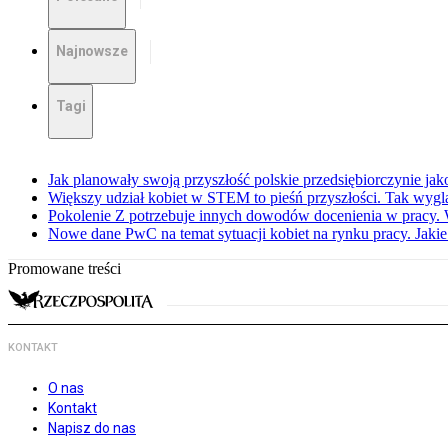
Najnowsze
Tagi
Jak planowały swoją przyszłość polskie przedsiębiorczynie jak
Większy udział kobiet w STEM to pieśń przyszłości. Tak wyglą
Pokolenie Z potrzebuje innych dowodów docenienia w pracy.
Nowe dane PwC na temat sytuacji kobiet na rynku pracy. Jaki
Promowane treści
KONTAKT
O nas
Kontakt
Napisz do nas