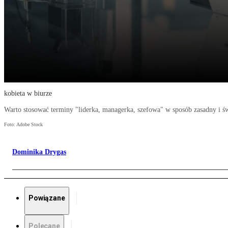
kobieta w biurze
Warto stosować terminy "liderka, managerka, szefowa" w sposób zasadny i 
Foto: Adobe Stock
Dominika Drygas
Powiązane
Polecane