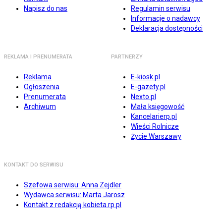
Napisz do nas
Regulamin serwisu
Informacje o nadawcy
Deklaracja dostępności
REKLAMA I PRENUMERATA
PARTNERZY
Reklama
E-kiosk.pl
Ogłoszenia
E-gazety.pl
Prenumerata
Nexto.pl
Archiwum
Mała księgowość
Kancelarierp.pl
Wieści Rolnicze
Życie Warszawy
KONTAKT DO SERWISU
Szefowa serwisu: Anna Zejdler
Wydawca serwisu: Marta Jarosz
Kontakt z redakcją kobieta.rp.pl