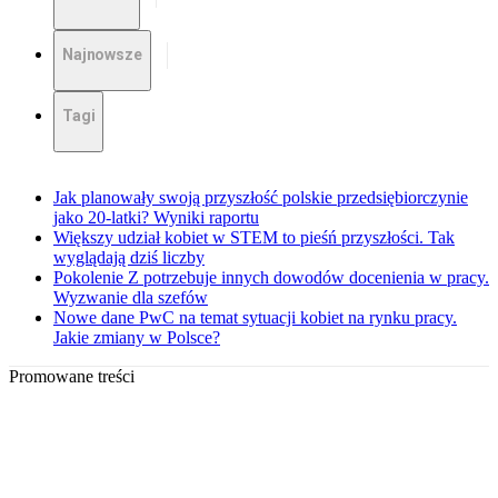
Najnowsze
Tagi
Jak planowały swoją przyszłość polskie przedsiębiorczynie
jako 20-latki? Wyniki raportu
Większy udział kobiet w STEM to pieśń przyszłości. Tak
wyglądają dziś liczby
Pokolenie Z potrzebuje innych dowodów docenienia w pracy.
Wyzwanie dla szefów
Nowe dane PwC na temat sytuacji kobiet na rynku pracy.
Jakie zmiany w Polsce?
Promowane treści