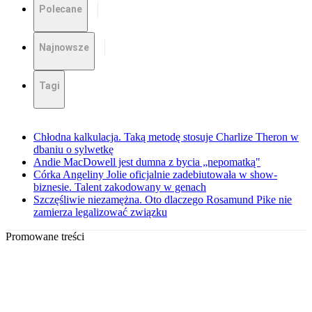
Polecane
Najnowsze
Tagi
Chłodna kalkulacja. Taką metodę stosuje Charlize Theron w
dbaniu o sylwetkę
Andie MacDowell jest dumna z bycia „nepomatką"
Córka Angeliny Jolie oficjalnie zadebiutowała w show-
biznesie. Talent zakodowany w genach
Szczęśliwie niezamężna. Oto dlaczego Rosamund Pike nie
zamierza legalizować związku
Promowane treści