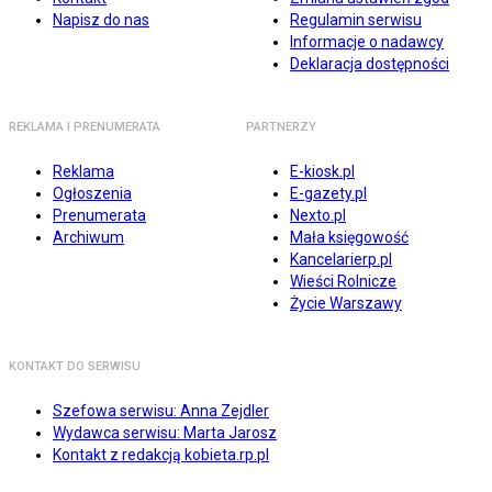
Napisz do nas
Regulamin serwisu
Informacje o nadawcy
Deklaracja dostępności
REKLAMA I PRENUMERATA
PARTNERZY
Reklama
E-kiosk.pl
Ogłoszenia
E-gazety.pl
Prenumerata
Nexto.pl
Archiwum
Mała księgowość
Kancelarierp.pl
Wieści Rolnicze
Życie Warszawy
KONTAKT DO SERWISU
Szefowa serwisu: Anna Zejdler
Wydawca serwisu: Marta Jarosz
Kontakt z redakcją kobieta.rp.pl