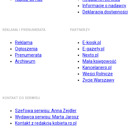
Informacje o nadawcy
Deklaracja dostępności
REKLAMA I PRENUMERATA
PARTNERZY
Reklama
E-kiosk.pl
Ogłoszenia
E-gazety.pl
Prenumerata
Nexto.pl
Archiwum
Mała księgowość
Kancelarierp.pl
Wieści Rolnicze
Życie Warszawy
KONTAKT DO SERWISU
Szefowa serwisu: Anna Zejdler
Wydawca serwisu: Marta Jarosz
Kontakt z redakcją kobieta.rp.pl