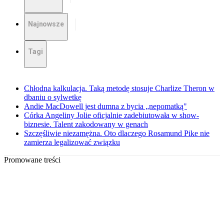
Najnowsze
Tagi
Chłodna kalkulacja. Taką metodę stosuje Charlize Theron w
dbaniu o sylwetkę
Andie MacDowell jest dumna z bycia „nepomatką"
Córka Angeliny Jolie oficjalnie zadebiutowała w show-
biznesie. Talent zakodowany w genach
Szczęśliwie niezamężna. Oto dlaczego Rosamund Pike nie
zamierza legalizować związku
Promowane treści