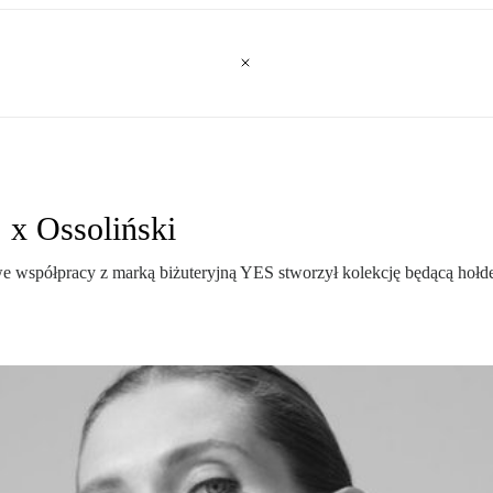
 x Ossoliński
e współpracy z marką biżuteryjną YES stworzył kolekcję będącą hołdem 