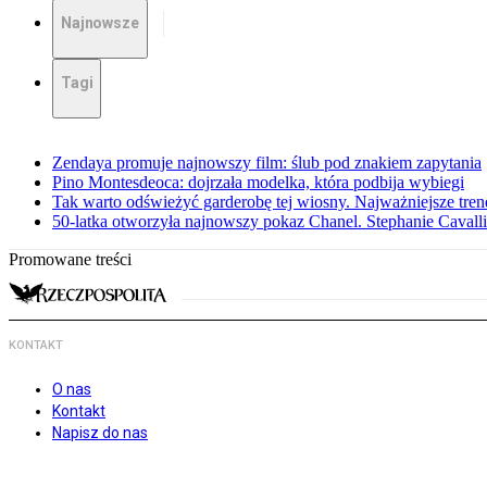
Najnowsze
Tagi
Zendaya promuje najnowszy film: ślub pod znakiem zapytania
Pino Montesdeoca: dojrzała modelka, która podbija wybiegi
Tak warto odświeżyć garderobę tej wiosny. Najważniejsze tren
50-latka otworzyła najnowszy pokaz Chanel. Stephanie Cavall
Promowane treści
KONTAKT
O nas
Kontakt
Napisz do nas