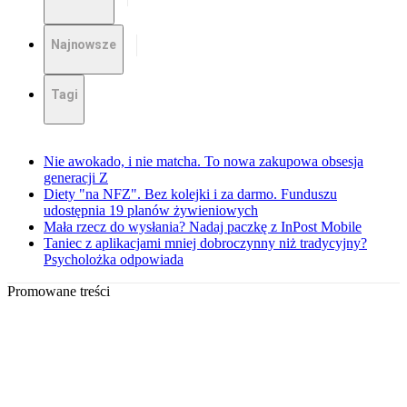
Najnowsze
Tagi
Nie awokado, i nie matcha. To nowa zakupowa obsesja
generacji Z
Diety "na NFZ". Bez kolejki i za darmo. Funduszu
udostępnia 19 planów żywieniowych
Mała rzecz do wysłania? Nadaj paczkę z InPost Mobile
Taniec z aplikacjami mniej dobroczynny niż tradycyjny?
Psycholożka odpowiada
Promowane treści