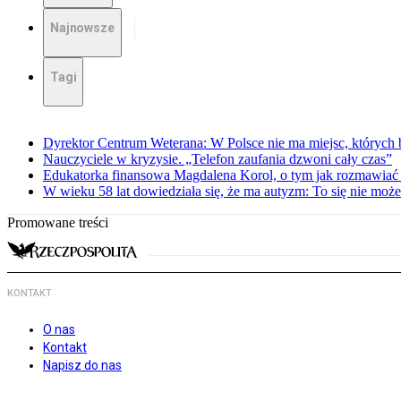
Najnowsze
Tagi
Dyrektor Centrum Weterana: W Polsce nie ma miejsc, których b
Nauczyciele w kryzysie. „Telefon zaufania dzwoni cały czas”
Edukatorka finansowa Magdalena Korol, o tym jak rozmawiać 
W wieku 58 lat dowiedziała się, że ma autyzm: To się nie moż
Promowane treści
KONTAKT
O nas
Kontakt
Napisz do nas