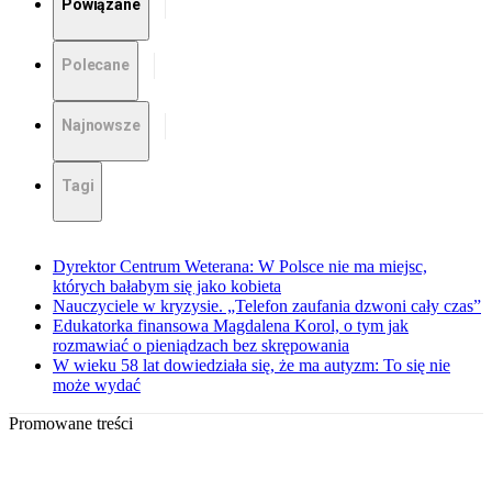
Powiązane
Polecane
Najnowsze
Tagi
Dyrektor Centrum Weterana: W Polsce nie ma miejsc,
których bałabym się jako kobieta
Nauczyciele w kryzysie. „Telefon zaufania dzwoni cały czas”
Edukatorka finansowa Magdalena Korol, o tym jak
rozmawiać o pieniądzach bez skrępowania
W wieku 58 lat dowiedziała się, że ma autyzm: To się nie
może wydać
Promowane treści