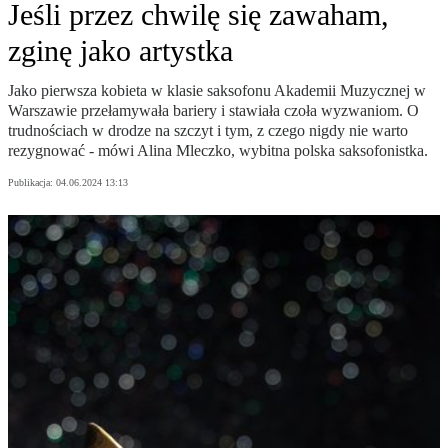
Jeśli przez chwilę się zawaham,
zginę jako artystka
Jako pierwsza kobieta w klasie saksofonu Akademii Muzycznej w
Warszawie przełamywała bariery i stawiała czoła wyzwaniom. O
trudnościach w drodze na szczyt i tym, z czego nigdy nie warto
rezygnować - mówi Alina Mleczko, wybitna polska saksofonistka.
Publikacja:
04.06.2024 13:13