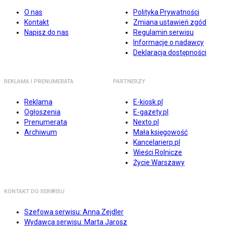
O nas
Polityka Prywatności
Kontakt
Zmiana ustawień zgód
Napisz do nas
Regulamin serwisu
Informacje o nadawcy
Deklaracja dostępności
REKLAMA I PRENUMERATA
PARTNERZY
Reklama
E-kiosk.pl
Ogłoszenia
E-gazety.pl
Prenumerata
Nexto.pl
Archiwum
Mała księgowość
Kancelarierp.pl
Wieści Rolnicze
Życie Warszawy
KONTAKT DO SERWISU
Szefowa serwisu: Anna Zejdler
Wydawca serwisu: Marta Jarosz