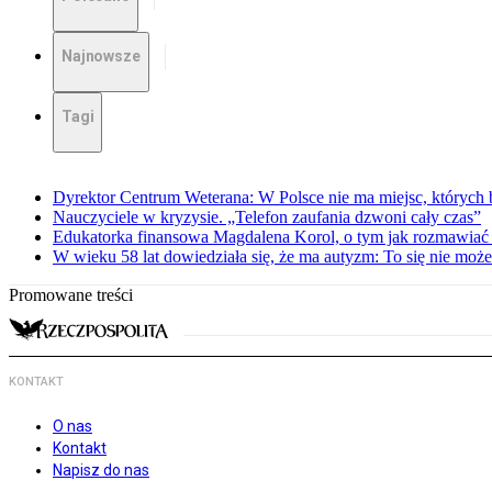
Najnowsze
Tagi
Dyrektor Centrum Weterana: W Polsce nie ma miejsc, których b
Nauczyciele w kryzysie. „Telefon zaufania dzwoni cały czas”
Edukatorka finansowa Magdalena Korol, o tym jak rozmawiać 
W wieku 58 lat dowiedziała się, że ma autyzm: To się nie moż
Promowane treści
KONTAKT
O nas
Kontakt
Napisz do nas