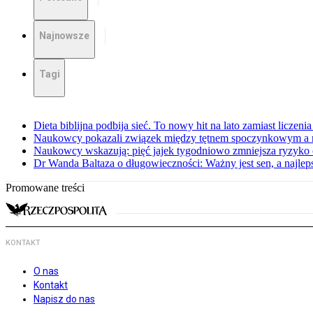
Najnowsze
Tagi
Dieta biblijna podbija sieć. To nowy hit na lato zamiast liczenia 
Naukowcy pokazali związek między tętnem spoczynkowym a 
Naukowcy wskazują: pięć jajek tygodniowo zmniejsza ryzyko
Dr Wanda Baltaza o długowieczności: Ważny jest sen, a najle
Promowane treści
KONTAKT
O nas
Kontakt
Napisz do nas