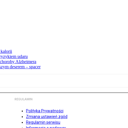
kalorii
ryzykiem udaru
 choroby Alzheimera
pszym deserem – spacer
REGULAMIN
Polityka Prywatności
Zmiana ustawień zgód
Regulamin serwisu