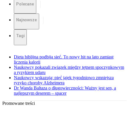
Polecane
Najnowsze
Tagi
Dieta biblijna podbija sieć. To nowy hit na lato zamiast
liczenia kalorii
Naukowcy pokazali związek między tętnem spoczynkowym
a ryzykiem udaru
Naukowcy wskazują: pięć jajek tygodniowo zmniejsza
ryzyko choroby Alzheimera
Dr Wanda Baltaza o długowieczności: Ważny jest sen, a
najlepszym deserem – spacer
Promowane treści