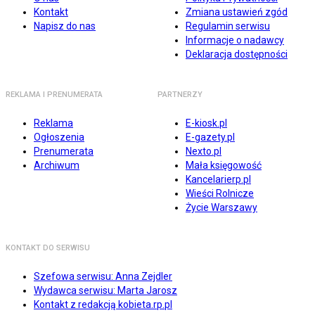
Kontakt
Zmiana ustawień zgód
Napisz do nas
Regulamin serwisu
Informacje o nadawcy
Deklaracja dostępności
REKLAMA I PRENUMERATA
PARTNERZY
Reklama
E-kiosk.pl
Ogłoszenia
E-gazety.pl
Prenumerata
Nexto.pl
Archiwum
Mała księgowość
Kancelarierp.pl
Wieści Rolnicze
Życie Warszawy
KONTAKT DO SERWISU
Szefowa serwisu: Anna Zejdler
Wydawca serwisu: Marta Jarosz
Kontakt z redakcją kobieta.rp.pl