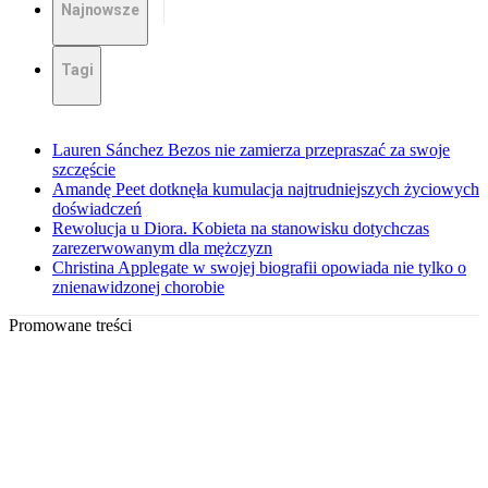
Najnowsze
Tagi
Lauren Sánchez Bezos nie zamierza przepraszać za swoje
szczęście
Amandę Peet dotknęła kumulacja najtrudniejszych życiowych
doświadczeń
Rewolucja u Diora. Kobieta na stanowisku dotychczas
zarezerwowanym dla mężczyzn
Christina Applegate w swojej biografii opowiada nie tylko o
znienawidzonej chorobie
Promowane treści