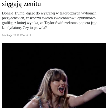
sięgają zenitu
Donald Trump, dążąc do wygranej w tegorocznych wyborach
prezydenckich, zaskoczył swoich zwolenników i opublikował
grafikę, z której wynika, że Taylor Swift rzekomo popiera jego
kandydaturę. Czy to prawda?
Publikacja:
20.08.2024 18:18