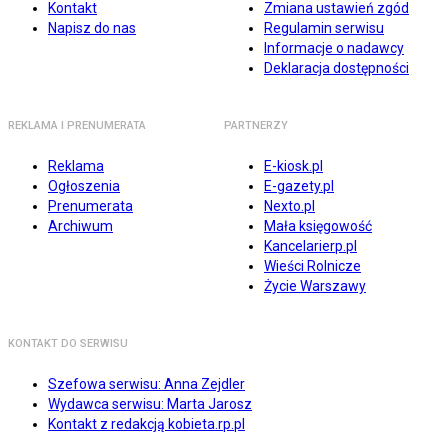
Kontakt
Zmiana ustawień zgód
Napisz do nas
Regulamin serwisu
Informacje o nadawcy
Deklaracja dostępności
REKLAMA I PRENUMERATA
PARTNERZY
Reklama
E-kiosk.pl
Ogłoszenia
E-gazety.pl
Prenumerata
Nexto.pl
Archiwum
Mała księgowość
Kancelarierp.pl
Wieści Rolnicze
Życie Warszawy
KONTAKT DO SERWISU
Szefowa serwisu: Anna Zejdler
Wydawca serwisu: Marta Jarosz
Kontakt z redakcją kobieta.rp.pl