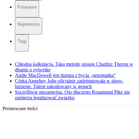
Polecane
Najnowsze
Tagi
Chłodna kalkulacja. Taką metodę stosuje Charlize Theron w
dbaniu o sylwetkę
Andie MacDowell jest dumna z bycia „nepomatką"
Córka Angeliny Jolie oficjalnie zadebiutowała w show-
biznesie. Talent zakodowany w genach
Szczęśliwie niezamężna. Oto dlaczego Rosamund Pike nie
zamierza legalizować związku
Promowane treści