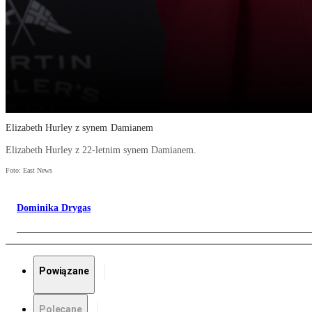
Elizabeth Hurley z synem Damianem
Elizabeth Hurley z 22-letnim synem Damianem.
Foto: East News
Dominika Drygas
Powiązane
Polecane