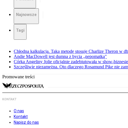
Najnowsze
Tagi
Chłodna kalkulacja. Taką metodę stosuje Charlize Theron w db
Andie MacDowell jest dumna z bycia „nepomatką"
Córka Angeliny Jolie oficjalnie zadebiutowała w show-biznes
Szczęśliwie niezamężna. Oto dlaczego Rosamund Pike nie zam
Promowane treści
KONTAKT
O nas
Kontakt
Napisz do nas