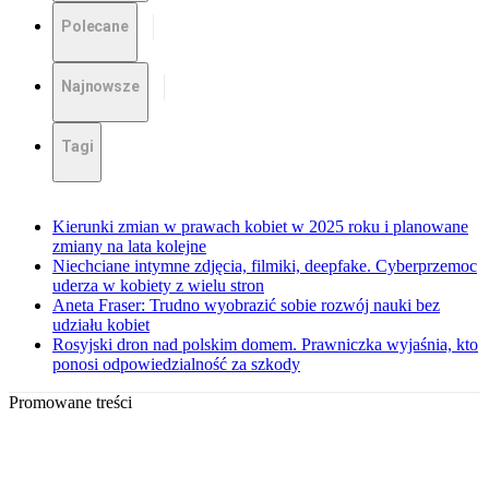
Polecane
Najnowsze
Tagi
Kierunki zmian w prawach kobiet w 2025 roku i planowane
zmiany na lata kolejne
Niechciane intymne zdjęcia, filmiki, deepfake. Cyberprzemoc
uderza w kobiety z wielu stron
Aneta Fraser: Trudno wyobrazić sobie rozwój nauki bez
udziału kobiet
Rosyjski dron nad polskim domem. Prawniczka wyjaśnia, kto
ponosi odpowiedzialność za szkody
Promowane treści