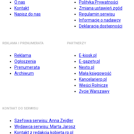
O nas
Polityka Prywatności
Kontakt
Zmiana ustawień zgód
Napisz do nas
Regulamin serwisu
Informacje o nadawcy
Deklaracja dostępności
REKLAMA I PRENUMERATA
PARTNERZY
Reklama
E-kiosk.pl
Ogłoszenia
E-gazety.pl
Prenumerata
Nexto.pl
Archiwum
Mała księgowość
Kancelarierp.pl
Wieści Rolnicze
Życie Warszawy
KONTAKT DO SERWISU
Szefowa serwisu: Anna Zejdler
Wydawca serwisu: Marta Jarosz
Kontakt z redakcją kobieta.rp.pl