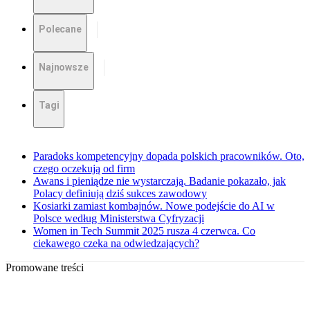
Polecane
Najnowsze
Tagi
Paradoks kompetencyjny dopada polskich pracowników. Oto,
czego oczekują od firm
Awans i pieniądze nie wystarczają. Badanie pokazało, jak
Polacy definiują dziś sukces zawodowy
Kosiarki zamiast kombajnów. Nowe podejście do AI w
Polsce według Ministerstwa Cyfryzacji
Women in Tech Summit 2025 rusza 4 czerwca. Co
ciekawego czeka na odwiedzających?
Promowane treści