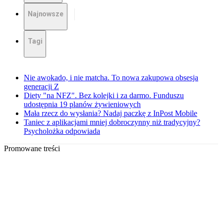
Najnowsze
Tagi
Nie awokado, i nie matcha. To nowa zakupowa obsesja
generacji Z
Diety "na NFZ". Bez kolejki i za darmo. Funduszu
udostępnia 19 planów żywieniowych
Mała rzecz do wysłania? Nadaj paczkę z InPost Mobile
Taniec z aplikacjami mniej dobroczynny niż tradycyjny?
Psycholożka odpowiada
Promowane treści