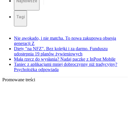
Najnowsze
Tagi
Nie awokado, i nie matcha. To nowa zakupowa obsesja
generacji Z
Diety "na NFZ". Bez kolejki i za darmo. Funduszu
udostępnia 19 planów żywieniowych
Mała rzecz do wysłania? Nadaj paczkę z InPost Mobile
Taniec z aplikacjami mniej dobroczynny niż tradycyjny?
Psycholożka odpowiada
Promowane treści