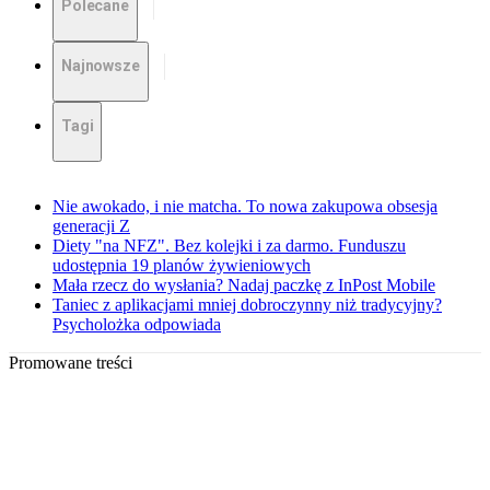
Polecane
Najnowsze
Tagi
Nie awokado, i nie matcha. To nowa zakupowa obsesja
generacji Z
Diety "na NFZ". Bez kolejki i za darmo. Funduszu
udostępnia 19 planów żywieniowych
Mała rzecz do wysłania? Nadaj paczkę z InPost Mobile
Taniec z aplikacjami mniej dobroczynny niż tradycyjny?
Psycholożka odpowiada
Promowane treści