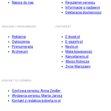
Napisz do nas
Regulamin serwisu
Informacje o nadawcy
Deklaracja dostępności
REKLAMA I PRENUMERATA
PARTNERZY
Reklama
E-kiosk.pl
Ogłoszenia
E-gazety.pl
Prenumerata
Nexto.pl
Archiwum
Mała księgowość
Kancelarierp.pl
Wieści Rolnicze
Życie Warszawy
KONTAKT DO SERWISU
Szefowa serwisu: Anna Zejdler
Wydawca serwisu: Marta Jarosz
Kontakt z redakcją kobieta.rp.pl