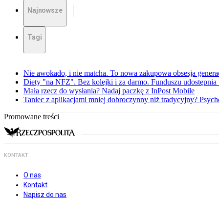
Najnowsze
Tagi
Nie awokado, i nie matcha. To nowa zakupowa obsesja generac
Diety "na NFZ". Bez kolejki i za darmo. Funduszu udostępni
Mała rzecz do wysłania? Nadaj paczkę z InPost Mobile
Taniec z aplikacjami mniej dobroczynny niż tradycyjny? Psyc
Promowane treści
KONTAKT
O nas
Kontakt
Napisz do nas