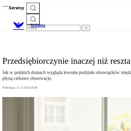
Serwisy
K
obieta
Przedsiębiorczynie inaczej niż resz
Jak w polskich domach wygląda kwestia podziału obowiązków między c
płyną ciekawe obserwacje.
Publikacja:
17.12.2024 20:40