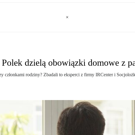
ta Polek dzielą obowiązki domowe z p
złonkami rodziny? Zbadali to eksperci z firmy IRCenter i Socjolożki