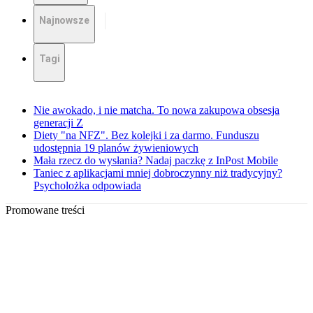
Najnowsze
Tagi
Nie awokado, i nie matcha. To nowa zakupowa obsesja
generacji Z
Diety "na NFZ". Bez kolejki i za darmo. Funduszu
udostępnia 19 planów żywieniowych
Mała rzecz do wysłania? Nadaj paczkę z InPost Mobile
Taniec z aplikacjami mniej dobroczynny niż tradycyjny?
Psycholożka odpowiada
Promowane treści