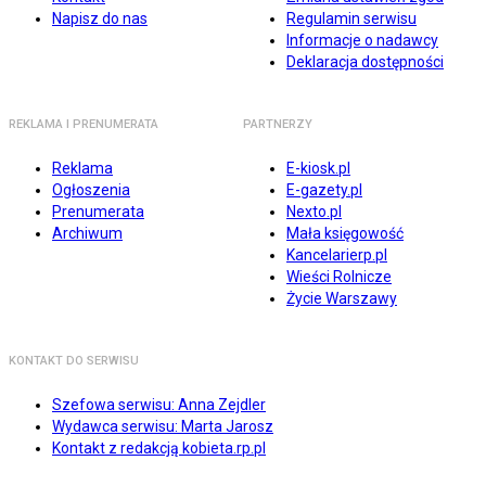
Napisz do nas
Regulamin serwisu
Informacje o nadawcy
Deklaracja dostępności
REKLAMA I PRENUMERATA
PARTNERZY
Reklama
E-kiosk.pl
Ogłoszenia
E-gazety.pl
Prenumerata
Nexto.pl
Archiwum
Mała księgowość
Kancelarierp.pl
Wieści Rolnicze
Życie Warszawy
KONTAKT DO SERWISU
Szefowa serwisu: Anna Zejdler
Wydawca serwisu: Marta Jarosz
Kontakt z redakcją kobieta.rp.pl