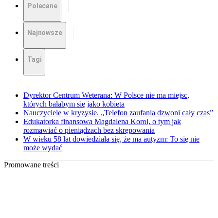
Polecane
Najnowsze
Tagi
Dyrektor Centrum Weterana: W Polsce nie ma miejsc,
których bałabym się jako kobieta
Nauczyciele w kryzysie. „Telefon zaufania dzwoni cały czas”
Edukatorka finansowa Magdalena Korol, o tym jak
rozmawiać o pieniądzach bez skrępowania
W wieku 58 lat dowiedziała się, że ma autyzm: To się nie
może wydać
Promowane treści