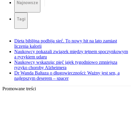
Najnowsze
Tagi
Dieta biblijna podbija sieć. To nowy hit na lato zamiast
liczenia kalorii
Naukowcy pokazali związek między tętnem spoczynkowym
a ryzykiem udaru
Naukowcy wskazują: pięć jajek tygodniowo zmniejsza
ryzyko choroby Alzheimera
Dr Wanda Baltaza o długowieczności: Ważny jest sen, a
najlepszym deserem – spacer
Promowane treści