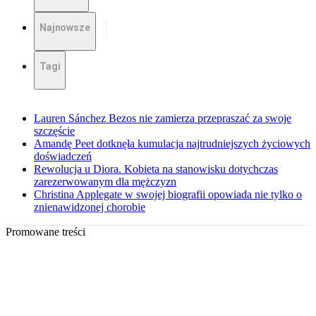
Najnowsze
Tagi
Lauren Sánchez Bezos nie zamierza przepraszać za swoje
szczęście
Amandę Peet dotknęła kumulacja najtrudniejszych życiowych
doświadczeń
Rewolucja u Diora. Kobieta na stanowisku dotychczas
zarezerwowanym dla mężczyzn
Christina Applegate w swojej biografii opowiada nie tylko o
znienawidzonej chorobie
Promowane treści