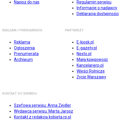
Napisz do nas
Regulamin serwisu
Informacje o nadawcy
Deklaracja dostępności
REKLAMA I PRENUMERATA
PARTNERZY
Reklama
E-kiosk.pl
Ogłoszenia
E-gazety.pl
Prenumerata
Nexto.pl
Archiwum
Mała księgowość
Kancelarierp.pl
Wieści Rolnicze
Życie Warszawy
KONTAKT DO SERWISU
Szefowa serwisu: Anna Zejdler
Wydawca serwisu: Marta Jarosz
Kontakt z redakcją kobieta.rp.pl