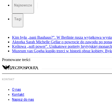
Najnowsze
Tagi
Kim była „pani Bauhaus?”. W Berlinie rusza wyjątkowa wyst
Aktorka Sarah Michelle Gellar o powrocie do zawodu po ponad
Królowa „soft power”. Unikatowe portrety brytyjskiej monarch
Muzeum van Gogha kupiło trzeci w historii obraz kobiety. By
Promowane treści
KONTAKT
O nas
Kontakt
Napisz do nas