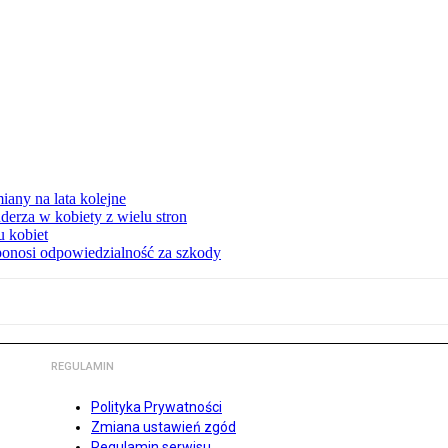
any na lata kolejne
derza w kobiety z wielu stron
u kobiet
ponosi odpowiedzialność za szkody
REGULAMIN
Polityka Prywatności
Zmiana ustawień zgód
Regulamin serwisu