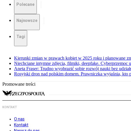
Polecane
Najnowsze
Tagi
Kierunki zmian w prawach kobiet w 2025 roku i planowane zmi
Niechciane intymne zdjęcia, filmiki, deepfake. Cyberprzemoc u
Aneta Fraser: Trudno wyobrazić sobie rozwój nauki bez udział
Rosyjski dron nad polskim domem. Prawniczka wyjaśnia, kto 
Promowane treści
KONTAKT
O nas
Kontakt
Napisz do nas