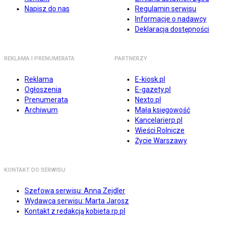
Napisz do nas
Regulamin serwisu
Informacje o nadawcy
Deklaracja dostępności
REKLAMA I PRENUMERATA
PARTNERZY
Reklama
E-kiosk.pl
Ogłoszenia
E-gazety.pl
Prenumerata
Nexto.pl
Archiwum
Mała księgowość
Kancelarierp.pl
Wieści Rolnicze
Życie Warszawy
KONTAKT DO SERWISU
Szefowa serwisu: Anna Zejdler
Wydawca serwisu: Marta Jarosz
Kontakt z redakcją kobieta.rp.pl