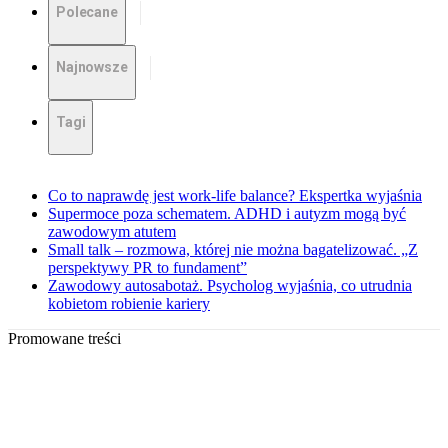
Polecane
Najnowsze
Tagi
Co to naprawdę jest work-life balance? Ekspertka wyjaśnia
Supermoce poza schematem. ADHD i autyzm mogą być
zawodowym atutem
Small talk – rozmowa, której nie można bagatelizować. „Z
perspektywy PR to fundament”
Zawodowy autosabotaż. Psycholog wyjaśnia, co utrudnia
kobietom robienie kariery
Promowane treści