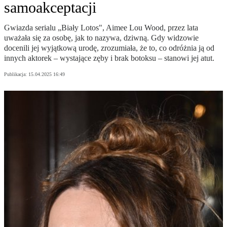
samoakceptacji
Gwiazda serialu „Biały Lotos", Aimee Lou Wood, przez lata
uważała się za osobę, jak to nazywa, dziwną. Gdy widzowie
docenili jej wyjątkową urodę, zrozumiała, że to, co odróżnia ją od
innych aktorek – wystające zęby i brak botoksu – stanowi jej atut.
Publikacja:
15.04.2025 16:49