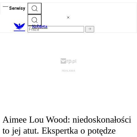
Serwisy
K
obieta
Aimee Lou Wood: niedoskonałości
to jej atut. Ekspertka o potędze