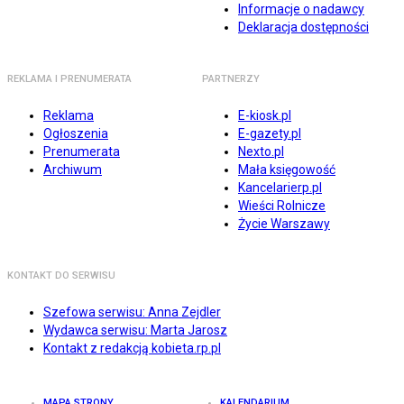
Informacje o nadawcy
Deklaracja dostępności
REKLAMA I PRENUMERATA
PARTNERZY
Reklama
E-kiosk.pl
Ogłoszenia
E-gazety.pl
Prenumerata
Nexto.pl
Archiwum
Mała księgowość
Kancelarierp.pl
Wieści Rolnicze
Życie Warszawy
KONTAKT DO SERWISU
Szefowa serwisu: Anna Zejdler
Wydawca serwisu: Marta Jarosz
Kontakt z redakcją kobieta.rp.pl
MAPA STRONY
KALENDARIUM