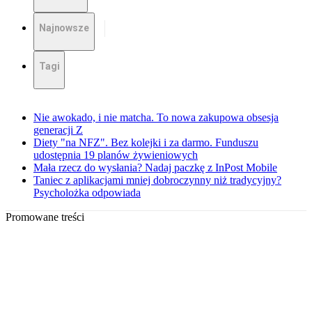
Najnowsze
Tagi
Nie awokado, i nie matcha. To nowa zakupowa obsesja
generacji Z
Diety "na NFZ". Bez kolejki i za darmo. Funduszu
udostępnia 19 planów żywieniowych
Mała rzecz do wysłania? Nadaj paczkę z InPost Mobile
Taniec z aplikacjami mniej dobroczynny niż tradycyjny?
Psycholożka odpowiada
Promowane treści