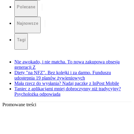
Polecane
Najnowsze
Tagi
Nie awokado, i nie matcha. To nowa zakupowa obsesja
generacji Z
Diety "na NFZ". Bez kolejki i za darmo. Funduszu
udostępnia 19 planów żywieniowych
Mała rzecz do wysłania? Nadaj paczkę z InPost Mobile
Taniec z aplikacjami mniej dobroczynny niż tradycyjny?
Psycholożka odpowiada
Promowane treści