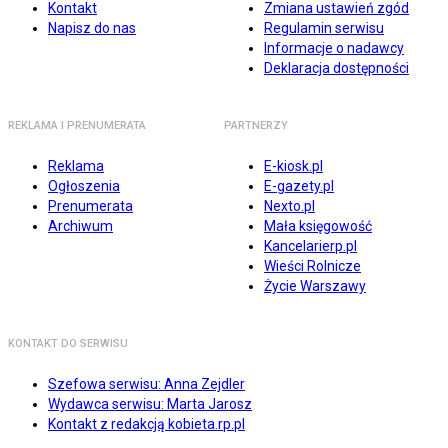
Kontakt
Zmiana ustawień zgód
Napisz do nas
Regulamin serwisu
Informacje o nadawcy
Deklaracja dostępności
REKLAMA I PRENUMERATA
PARTNERZY
Reklama
E-kiosk.pl
Ogłoszenia
E-gazety.pl
Prenumerata
Nexto.pl
Archiwum
Mała księgowość
Kancelarierp.pl
Wieści Rolnicze
Życie Warszawy
KONTAKT DO SERWISU
Szefowa serwisu: Anna Zejdler
Wydawca serwisu: Marta Jarosz
Kontakt z redakcją kobieta.rp.pl