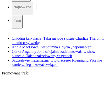
Najnowsze
Tagi
Chłodna kalkulacja. Taką metodę stosuje Charlize Theron w
dbaniu o sylwetkę
Andie MacDowell jest dumna z bycia „nepomatką"
Córka Angeliny Jolie oficjalnie zadebiutowała w show-
biznesie. Talent zakodowany w genach
Szczęśliwie niezamężna. Oto dlaczego Rosamund Pike nie
zamierza legalizować związku
Promowane treści