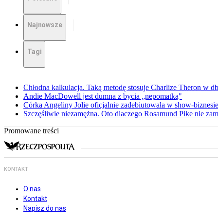
Najnowsze
Tagi
Chłodna kalkulacja. Taką metodę stosuje Charlize Theron w db
Andie MacDowell jest dumna z bycia „nepomatką"
Córka Angeliny Jolie oficjalnie zadebiutowała w show-biznes
Szczęśliwie niezamężna. Oto dlaczego Rosamund Pike nie zam
Promowane treści
KONTAKT
O nas
Kontakt
Napisz do nas