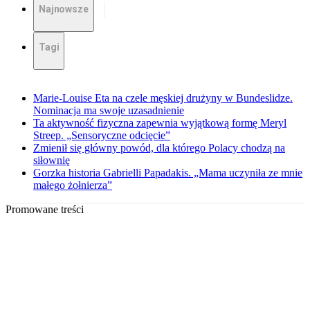
Najnowsze
Tagi
Marie-Louise Eta na czele męskiej drużyny w Bundeslidze.
Nominacja ma swoje uzasadnienie
Ta aktywność fizyczna zapewnia wyjątkową formę Meryl
Streep. „Sensoryczne odcięcie”
Zmienił się główny powód, dla którego Polacy chodzą na
siłownię
Gorzka historia Gabrielli Papadakis. „Mama uczyniła ze mnie
małego żołnierza”
Promowane treści