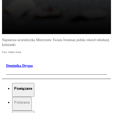
Najstarsza uczestniczka Mistrzostw Świata Ironman pobiła rekord młodszej
koleżanki
Foto: Adobe Stock
Dominika Drygas
Powiązane
Polecane