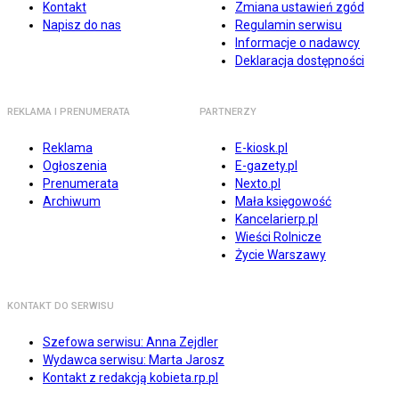
Kontakt
Zmiana ustawień zgód
Napisz do nas
Regulamin serwisu
Informacje o nadawcy
Deklaracja dostępności
REKLAMA I PRENUMERATA
PARTNERZY
Reklama
E-kiosk.pl
Ogłoszenia
E-gazety.pl
Prenumerata
Nexto.pl
Archiwum
Mała księgowość
Kancelarierp.pl
Wieści Rolnicze
Życie Warszawy
KONTAKT DO SERWISU
Szefowa serwisu: Anna Zejdler
Wydawca serwisu: Marta Jarosz
Kontakt z redakcją kobieta.rp.pl