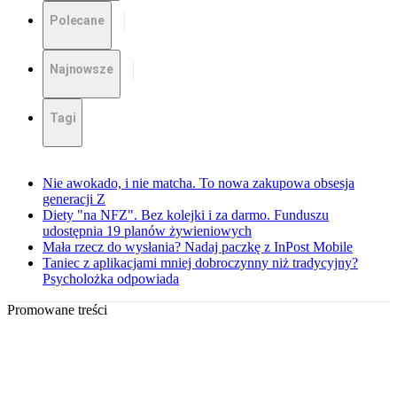
Polecane
Najnowsze
Tagi
Nie awokado, i nie matcha. To nowa zakupowa obsesja
generacji Z
Diety "na NFZ". Bez kolejki i za darmo. Funduszu
udostępnia 19 planów żywieniowych
Mała rzecz do wysłania? Nadaj paczkę z InPost Mobile
Taniec z aplikacjami mniej dobroczynny niż tradycyjny?
Psycholożka odpowiada
Promowane treści