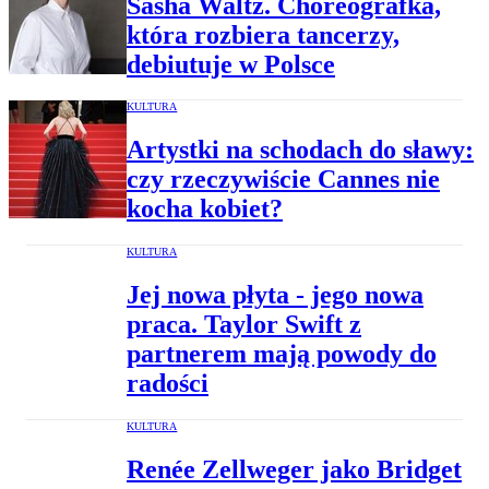
Sasha Waltz. Choreografka,
która rozbiera tancerzy,
debiutuje w Polsce
KULTURA
Artystki na schodach do sławy:
czy rzeczywiście Cannes nie
kocha kobiet?
KULTURA
Jej nowa płyta - jego nowa
praca. Taylor Swift z
partnerem mają powody do
radości
KULTURA
Renée Zellweger jako Bridget