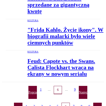
sprzedane za gigantyczną
kwotę
KULTURA
"Frida Kahlo. Życie ikony". W
biografii malarki było wiele
ciemnych punktów
KULTURA
Feud: Capote vs. the Swans.
Calista Flockhart wraca na
ekrany w nowym serialu
1
...
...
9
6
Poprzednia
Następna