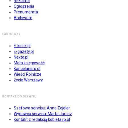
Reklama
Ogłoszenia
Prenumerata
Archiwum
PARTNERZY
E-kiosk.pl
E-gazety.pl
Nexto.pl
Mała księgowość
Kancelarierp.pl
Wieści Rolnicze
Życie Warszawy
KONTAKT DO SERWISU
Szefowa serwisu: Anna Zejdler
Wydawca serwisu: Marta Jarosz
Kontakt z redakcją kobieta.rp.pl