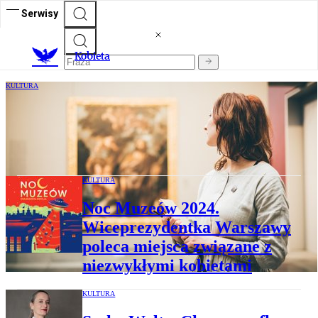
Serwisy
K
obieta
KULTURA
Czas na zdominowane przez mężczyzn
"amatorki". Unikatowa wystawa w
Wielkiej Brytanii
KULTURA
Noc Muzeów 2024.
Wiceprezydentka Warszawy
poleca miejsca związane z
niezwykłymi kobietami
KULTURA