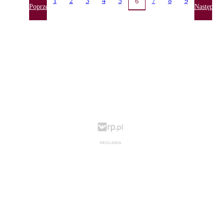
1
2
3
4
5
7
8
9
6
Poprzednia
Następna