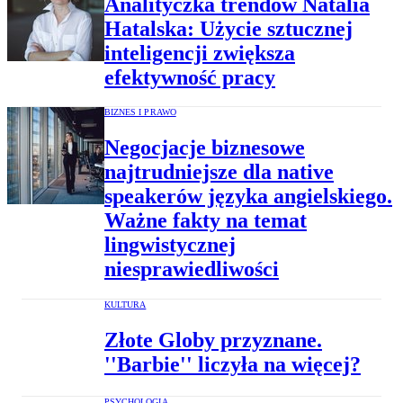
Analityczka trendów Natalia
Hatalska: Użycie sztucznej
inteligencji zwiększa
efektywność pracy
BIZNES I PRAWO
Negocjacje biznesowe
najtrudniejsze dla native
speakerów języka angielskiego.
Ważne fakty na temat
lingwistycznej
niesprawiedliwości
KULTURA
Złote Globy przyznane.
''Barbie'' liczyła na więcej?
PSYCHOLOGIA