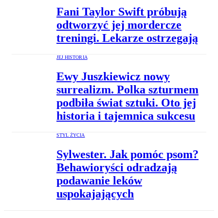
Fani Taylor Swift próbują
odtworzyć jej mordercze
treningi. Lekarze ostrzegają
JEJ HISTORIA
Ewy Juszkiewicz nowy
surrealizm. Polka szturmem
podbiła świat sztuki. Oto jej
historia i tajemnica sukcesu
STYL ŻYCIA
Sylwester. Jak pomóc psom?
Behawioryści odradzają
podawanie leków
uspokajających