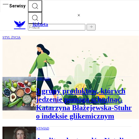
Serwisy
K
obieta
STYL ŻYCIA
Świadomy shopping to mocna strona
przedstawicieli pokolenia Z. Oto, czego
można się od nich nauczyć
ZDROWIE
3 grupy produktów, których
jedzenie pomaga schudnąć.
Katarzyna Błażejewska-Stuhr
o indeksie glikemicznym
WYWIAD