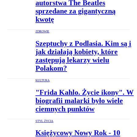
autorstwa The Beatles
sprzedane za gigantyczną
kwotę
ZDROWIE
Szeptuchy z Podlasia. Kim są i
jak działają kobiety, które
zastępują lekarzy wielu
Polakom?
KULTURA
"Frida Kahlo. Życie ikony". W
biografii malarki było wiele
ciemnych punktów
STYL ŻYCIA
Księżycowy Nowy Rok - 10