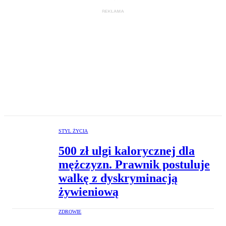
STYL ŻYCIA
500 zł ulgi kalorycznej dla
mężczyzn. Prawnik postuluje
walkę z dyskryminacją
żywieniową
ZDROWIE