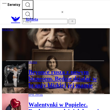
Serwisy
K
obieta
KULTURA
Live2Tell – wysłuchać ostatnich świadków
historii. Oryginalny projekt artystyczny
Gillian Laub
URODA
Beyonce rusza z nowym
biznesem. Będzie działać w
branży bliskiej jej mamie
STYL ŻYCIA
Walentynki w Popielec.