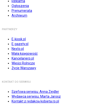
Reklama
Ogłoszenia
Prenumerata
Archiwum
PARTNERZY
E-kiosk.pl
E-gazety.pl
Nexto.pl
Mała księgowość
Kancelarierp.pl
Wieści Rolnicze
Życie Warszawy
KONTAKT DO SERWISU
Szefowa serwisu: Anna Zejdler
Wydawca serwisu: Marta Jarosz
Kontakt z redakcją kobieta.rp.pl