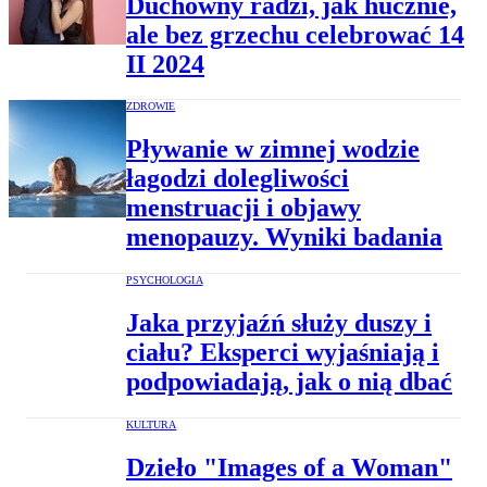
Duchowny radzi, jak hucznie,
ale bez grzechu celebrować 14
II 2024
ZDROWIE
Pływanie w zimnej wodzie
łagodzi dolegliwości
menstruacji i objawy
menopauzy. Wyniki badania
PSYCHOLOGIA
Jaka przyjaźń służy duszy i
ciału? Eksperci wyjaśniają i
podpowiadają, jak o nią dbać
KULTURA
Dzieło "Images of a Woman"