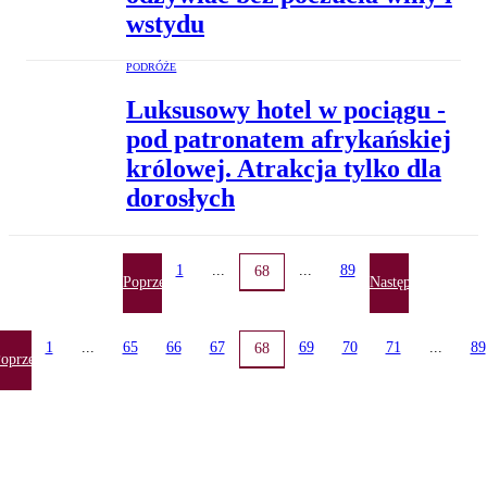
wstydu
PODRÓŻE
Luksusowy hotel w pociągu -
pod patronatem afrykańskiej
królowej. Atrakcja tylko dla
dorosłych
1
...
...
89
68
Poprzednia
Następna
1
...
65
66
67
69
70
71
...
89
68
oprzednia