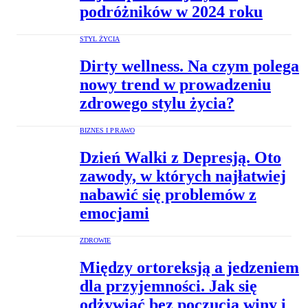
podróżników w 2024 roku
STYL ŻYCIA
Dirty wellness. Na czym polega
nowy trend w prowadzeniu
zdrowego stylu życia?
BIZNES I PRAWO
Dzień Walki z Depresją. Oto
zawody, w których najłatwiej
nabawić się problemów z
emocjami
ZDROWIE
Między ortoreksją a jedzeniem
dla przyjemności. Jak się
odżywiać bez poczucia winy i