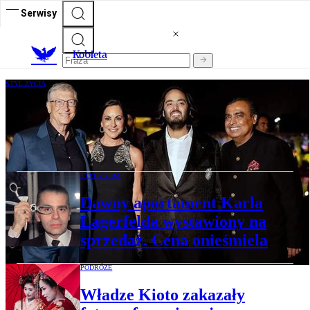
Serwisy
K
obieta
STYL ŻYCIA
Najbogatszy człowiek w Azji żeni syna.
Na przyjęciu rozpoczynającym celebrację
wystąpiła Rihanna
STYL ŻYCIA
Dawny apartament Karla
Lagerfelda wystawiony na
sprzedaż. Cena onieśmiela
PODRÓŻE
Władze Kioto zakazały