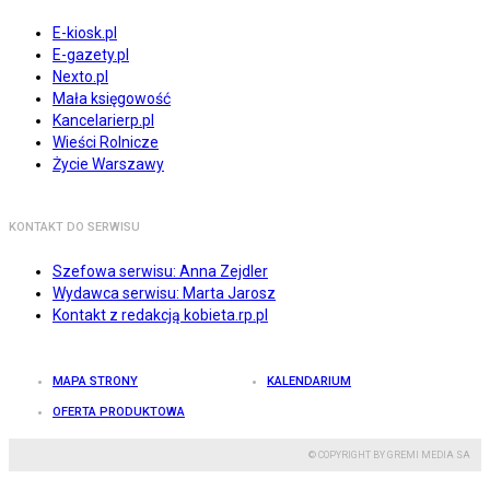
E-kiosk.pl
E-gazety.pl
Nexto.pl
Mała księgowość
Kancelarierp.pl
Wieści Rolnicze
Życie Warszawy
KONTAKT DO SERWISU
Szefowa serwisu: Anna Zejdler
Wydawca serwisu: Marta Jarosz
Kontakt z redakcją kobieta.rp.pl
MAPA STRONY
KALENDARIUM
OFERTA PRODUKTOWA
© COPYRIGHT BY GREMI MEDIA SA