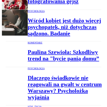
fotografowania gejsz
PSYCHOLOGIA
Wśród kobiet jest dużo więcej
psychopatek, niż dotychczas
sądzono. Badanie
KOMENTARZ
Paulina Szewioła: Szkodliwy
trend na "bycie panią domu”
PSYCHOLOGIA
Dlaczego świadkowie nie
reagowali na gwałt w centrum
Warszawy? Psycholożka
wyjaśnia
STYL ŻYCIA